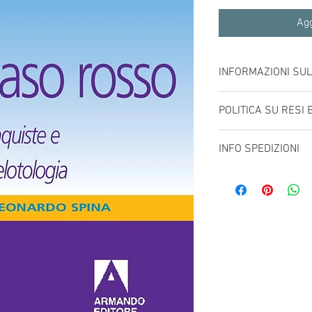
Agg
INFORMAZIONI SU
Codice ISBN 88-8358-8
POLITICA SU RESI 
Spedizioni e tempo di i
INFO SPEDIZIONI
Resi e rimborsi sono di
A carico dell'acquirent
dall'acquirente.
Poste Italiane - Piego di 
Sono disponibili spedizi
maggiorata.
- Fino a 2 kg - € 1,35
- Da 2 a 5 kg - € 3,95
La spedizione è integra
- Diritto di raccomanda