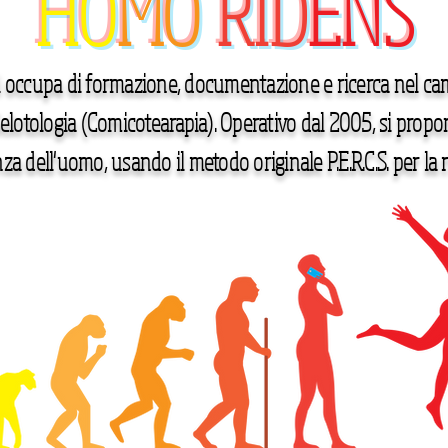
HO
MO
RID
ENS
 occupa di formazione, documentazione e ricerca nel cam
Gelotologia (Comicotearapia). Operativo dal 2005, si propon
za dell'uomo, usando il metodo originale P.E.R.C.S. per la 