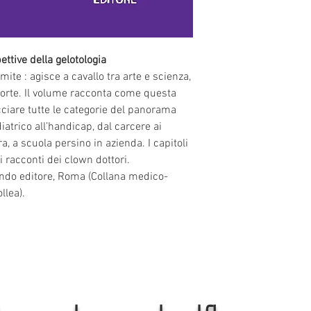
dalla firma del destinat
Costo:
 3,35 euro.
- Avviso di ricevimento
raccomandazione, per 
ttive della gelotologia
consegna.
imite : agisce a cavallo tra arte e scienza, 
Costo:
 1,00 euro.
 morte. Il volume racconta come questa 
iare tutte le categorie del panorama 
Formati supportati:
iatrico all’handicap, dal carcere ai 
- Formato rettangolare
Altezza, Profondità): 
ra, a scuola persino in azienda. I capitoli 
(Lunghezza, Altezza, Pr
 racconti dei clown dottori. 
- Formato cilindrico: 
d
do editore, Roma (Collana medico-
diametro): 10 x 3,5 c
llea).
diametro): 100 x 10 cm