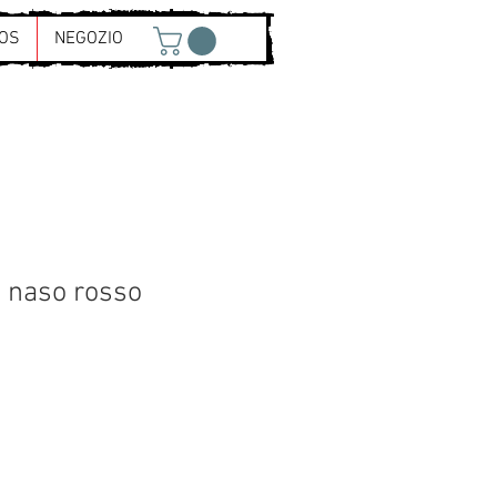
OS
NEGOZIO
l naso rosso
ezzo
ontato