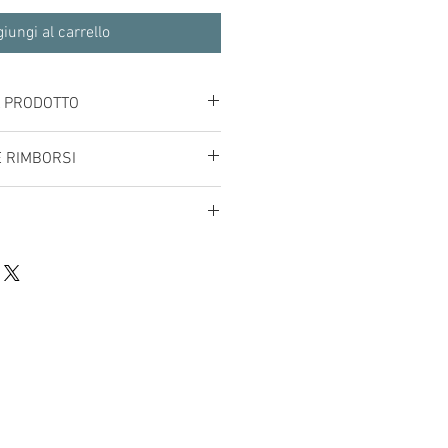
iungi al carrello
L PRODOTTO
33-9
E RIMBORSI
mballaggio:
 dai 3 ai 5 giorni lavorativi.
pesi dal tipo di spedizione scelta 
e:
libri:
oni internazionali a tariffa 
bile dai seguenti servizi:
zione: 
Per una consegna garantita 