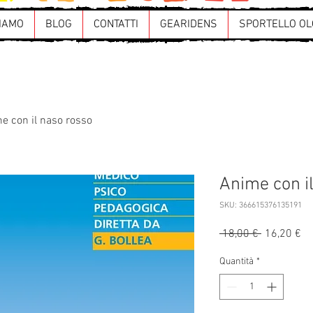
SIAMO
BLOG
CONTATTI
GEARIDENS
SPORTELLO OL
e con il naso rosso
Anime con i
SKU: 366615376135191
Prezzo
Pr
 18,00 € 
16,20 €
regolare
sc
Quantità
*