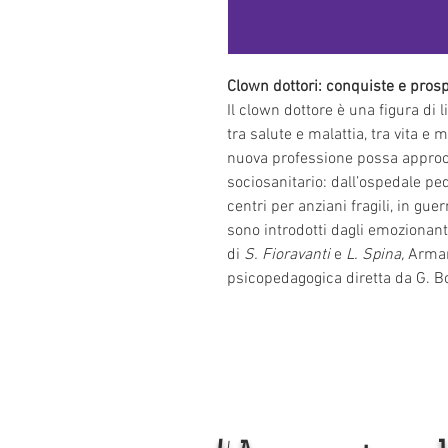
Clown dottori: conquiste e prospe
Il clown dottore è una figura di l
tra salute e malattia, tra vita e
nuova professione possa approcc
sociosanitario: dall’ospedale ped
centri per anziani fragili, in guer
sono introdotti dagli emozionanti
di 
S. Fioravanti
 e 
L. Spina, 
Arman
psicopedagogica diretta da G. Bo