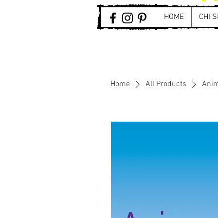
HOME
CHI 
Home
All Products
Anim